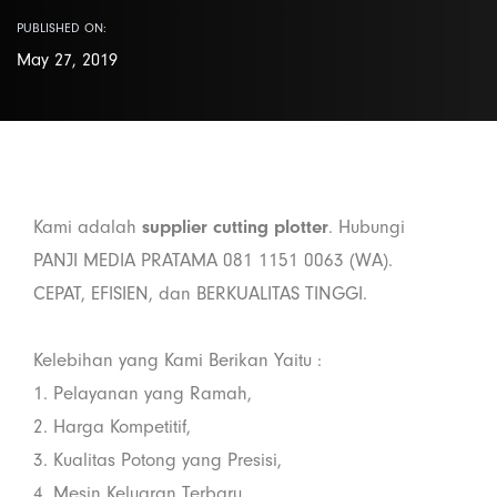
PUBLISHED ON:
May 27, 2019
Kami adalah
supplier cutting plotter
. Hubungi
PANJI MEDIA PRATAMA 081 1151 0063 (WA).
CEPAT, EFISIEN, dan BERKUALITAS TINGGI.
Kelebihan yang Kami Berikan Yaitu :
1. Pelayanan yang Ramah,
2. Harga Kompetitif,
3. Kualitas Potong yang Presisi,
4. Mesin Keluaran Terbaru,