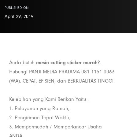
PUBLISHED ON:
April 29, 2019
Anda butuh
mesin cutting sticker murah?
.
Hubungi PANJI MEDIA PRATAMA 081 1151 0063
(WA). CEPAT, EFISIEN, dan BERKUALITAS TINGGI.
Kelebihan yang Kami Berikan Yaitu :
1. Pelayanan yang Ramah,
2. Pengiriman Tepat Waktu,
3. Mempermudah / Memperlancar Usaha
ANDA,