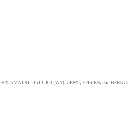
l Printing di Tanj
IA PRATAMA 081 1151 0063 (WA). CEPAT, EFISIEN, dan BERK