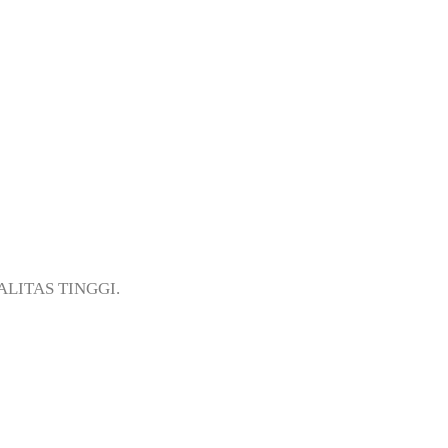
ung Priok Jakarta
UALITAS TINGGI.